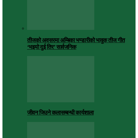
तीजको अवसरमा अम्बिका भण्डारीको भावुक तीज गीत
‘भइयो दुई तिर’ सार्वजनिक
जीवन जिउने कलासम्बन्धी कार्यशाला