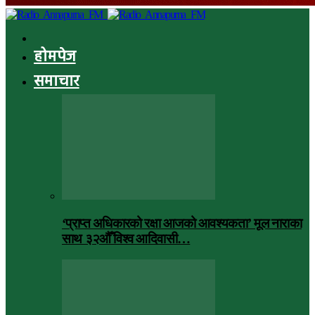
होमपेज
समाचार
‘प्राप्त अधिकारको रक्षा आजको आवश्यकता’ मूल नाराका
साथ ३२औँ विश्व आदिवासी…