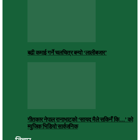
बढी कमाई गर्ने चलचित्र बन्यो ‘लालीबजार’
गीतकार नेपाल रानाभाटको ‘सायद मैले सकिनँ कि…’ को
म्युजिक भिडियो सार्वजनिक