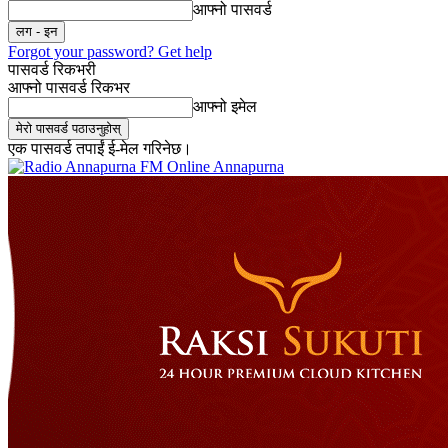
आफ्नो पासवर्ड
Forgot your password? Get help
पासवर्ड रिकभरी
आफ्नो पासवर्ड रिकभर
आफ्नो इमेल
एक पासवर्ड तपाईं ई-मेल गरिनेछ।
Online Annapurna