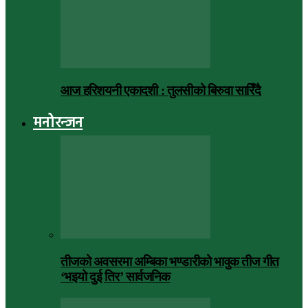
आज हरिशयनी एकादशी : तुलसीको बिरुवा सारिँदै
मनोरन्जन
तीजको अवसरमा अम्बिका भण्डारीको भावुक तीज गीत
‘भइयो दुई तिर’ सार्वजनिक