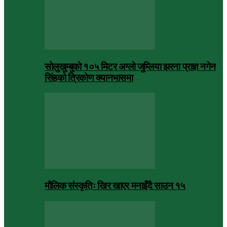
सोलुखुम्बुको १०५ मिटर अग्लो जुम्लिया झरना प्राज्ञ नगेन
सिंहको त्रिकोण क्यानभासमा
मौलिक संस्कृतिः खिर खाएर मनाइँदै साउन १५