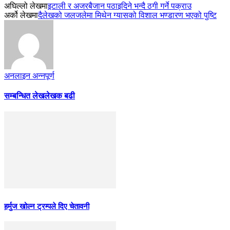
अघिल्लो लेखमा
इटाली र अजरबैजान पठाइदिने भन्दै ठगी गर्ने पक्राउ
अर्को लेखमा
दैलेखको जलजलेमा मिथेन ग्यासको विशाल भण्डारण भएको पुष्टि
अनलाइन अन्नपूर्ण
सम्बन्धित लेख
लेखक बढी
हर्मुज खोल्न ट्रम्पले दिए चेतावनी