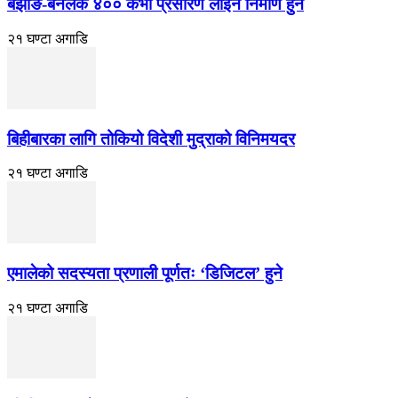
बझाङ-बनलेक ४०० केभी प्रसारण लाइन निर्माण हुने
२१ घण्टा अगाडि
बिहीबारका लागि तोकियो विदेशी मुद्राको विनिमयदर
२१ घण्टा अगाडि
एमालेको सदस्यता प्रणाली पूर्णतः ‘डिजिटल’ हुने
२१ घण्टा अगाडि