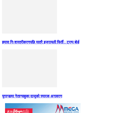
हमास निःशस्त्रीकरणपछि मात्रै इजरायली फिर्ती : ट्रम्प बोर्ड
युगान्डामा नेतान्याहुका दाजुको स्मारक अनावरण