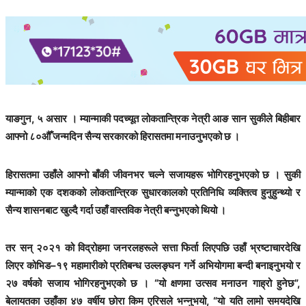
याङगुन, ५ असार । म्यान्माकी पदच्यूत लोकतान्त्रिक नेत्री आङ सान सुकीले बिहीबार
आफ्नो ८०औँ जन्मदिन सैन्य सरकारको हिरासतमा मनाउनुभएको छ ।
हिरासतमा उहाँले आफ्नो बाँकी जीवनभर चल्ने सजायहरू भोगिरहनुभएको छ । सुकी
म्यान्माको एक दशकको लोकतान्त्रिक सुधारकालको प्रतिनिधि व्यक्तित्व हुनुहुन्थ्यो र
सैन्य शासनबाट खुल्दै गर्दा उहाँ वास्तविक नेत्री बन्नुभएको थियो ।
तर सन् २०२१ को विद्रोहमा जनरलहरूले सत्ता फिर्ता लिएपछि उहाँ भ्रष्टाचारदेखि
लिएर कोभिड–१९ महामारीको प्रतिबन्ध उल्लङ्घन गर्ने अभियोगमा बन्दी बनाइनुभयो र
२७ वर्षको सजाय भोगिरहनुभएको छ । “यो क्षणमा उत्सव मनाउन गाह्रो हुनेछ”,
बेलायतका उहाँका ४७ वर्षीय छोरा किम एरिसले भन्नुभयो, “यो यति लामो समयदेखि