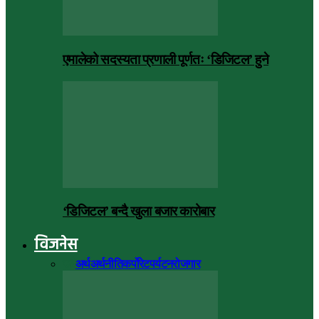
एमालेको सदस्यता प्रणाली पूर्णतः ‘डिजिटल’ हुने
‘डिजिटल’ बन्दै खुला बजार कारोबार
विजनेस
सबै
अर्थ
अर्थनीति
कर्पोरेट
पर्यटन
रोजगार