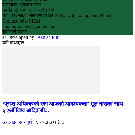
सम्पादक : सञ्जय मल्ल
कार्यकारी सम्पादक : सबिन रेग्मी
महा–प्रबन्धक : नारायण पौडेल Pokhara-4, Gairapatan, Nepal
Contact: 061-54324
annapurnanews@gmail.com
हामीलाई पालन
© Developed by :
Ashish Puri
बढी कथाहरू
‘प्राप्त अधिकारको रक्षा आजको आवश्यकता’ मूल नाराका साथ
३२औँ विश्व आदिवासी...
अनलाइन अन्नपूर्ण
-
९ घण्टा अगाडि
0