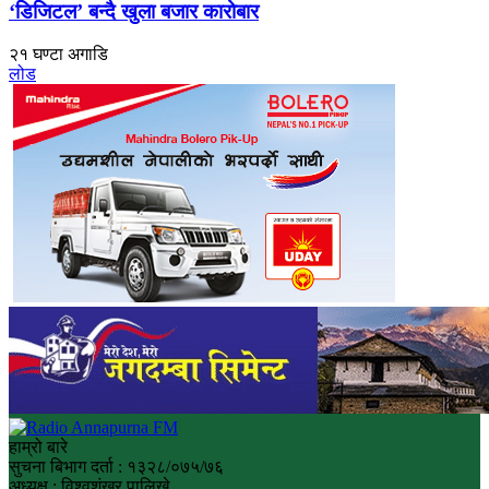
‘डिजिटल’ बन्दै खुला बजार कारोबार
२१ घण्टा अगाडि
लोड
हाम्रो बारे
सुचना बिभाग दर्ता : १३२८/०७५/७६
अध्यक्ष : विश्वशंखर पालिखे