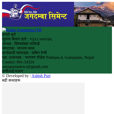
हाम्रो बारे
सुचना बिभाग दर्ता : १३२८/०७५/७६
अध्यक्ष : विश्वशंखर पालिखे
सम्पादक : सञ्जय मल्ल
कार्यकारी सम्पादक : सबिन रेग्मी
महा–प्रबन्धक : नारायण पौडेल Pokhara-4, Gairapatan, Nepal
Contact: 061-54324
annapurnanews@gmail.com
हामीलाई पालन
© Developed by :
Ashish Puri
बढी कथाहरू