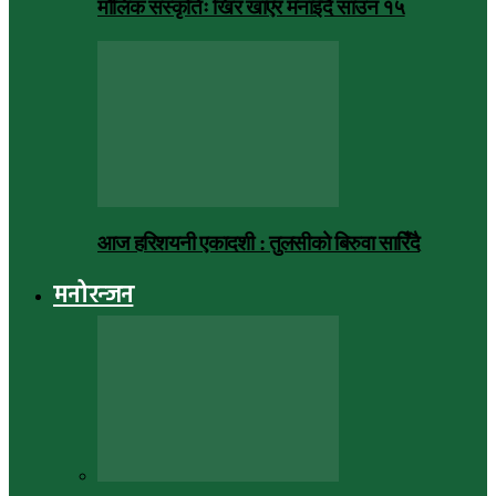
मौलिक संस्कृतिः खिर खाएर मनाइँदै साउन १५
आज हरिशयनी एकादशी : तुलसीको बिरुवा सारिँदै
मनोरन्जन