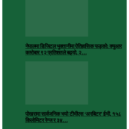
नेपालमा डिजिटल भुक्तानीमा ऐतिहासिक फड्को: क्युआर
कारोबार ९२ प्रतिशतले बढ्यो, २…
पोखरामा सार्वजनिक भयो टीभीएस ‘अरबिटर’ ईभी, १५८
किलोमिटर रेन्ज र ३४…