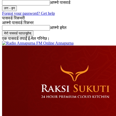
आफ्नो पासवर्ड
Forgot your password? Get help
पासवर्ड रिकभरी
आफ्नो पासवर्ड रिकभर
आफ्नो इमेल
एक पासवर्ड तपाईं ई-मेल गरिनेछ।
Online Annapurna