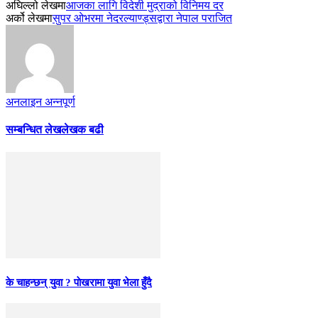
अघिल्लो लेखमा
आजका लागि विदेशी मुद्राको विनिमय दर
अर्को लेखमा
सुपर ओभरमा नेदरल्याण्ड्सद्वारा नेपाल पराजित
अनलाइन अन्नपूर्ण
सम्बन्धित लेख
लेखक बढी
के चाहन्छन् युवा ? पाेखरामा युवा भेला हुँदै