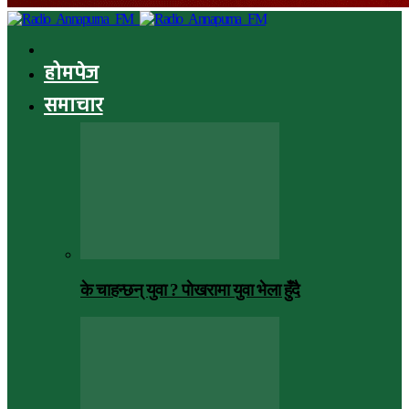
होमपेज
समाचार
के चाहन्छन् युवा ? पाेखरामा युवा भेला हुँदै