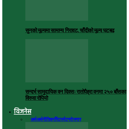
सुनको मूल्यमा सामान्य गिरावट, चाँदीको मूल्य घटबढ
सन्दर्भ सामुदायिक वन दिवसः रातोपैह्रा वनमा २५० बाँसका
विरुवा रोपियो
विजनेस
सबै
अर्थ
अर्थनीति
कर्पोरेट
पर्यटन
रोजगार