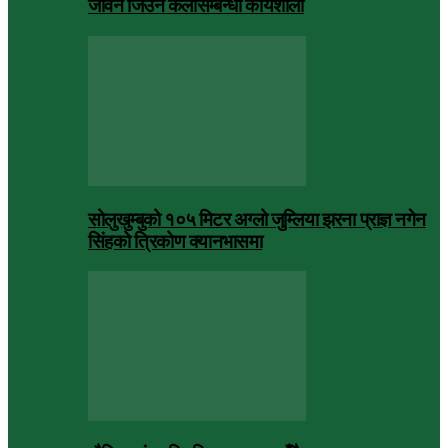
जीवन जिउने कलासम्बन्धी कार्यशाला
सोलुखुम्बुको १०५ मिटर अग्लो जुम्लिया झरना प्राज्ञ नगेन
सिंहको त्रिकोण क्यानभासमा