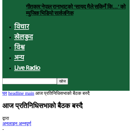
गीतकार नेपाल रानाभाटको ‘सायद मैले सकिनँ कि…’ को
म्युजिक भिडियो सार्वजनिक
विचार
खेलकुद
विश्व
अन्य
Live Radio
घर
headline main
आज प्रतिनिधिसभाको बैठक बस्दै
आज प्रतिनिधिसभाको बैठक बस्दै
द्वारा
अनलाइन अन्नपूर्ण
-