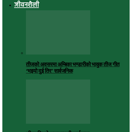
जीवनशैली
तीजको अवसरमा अम्बिका भण्डारीको भावुक तीज गीत
‘भइयो दुई तिर’ सार्वजनिक