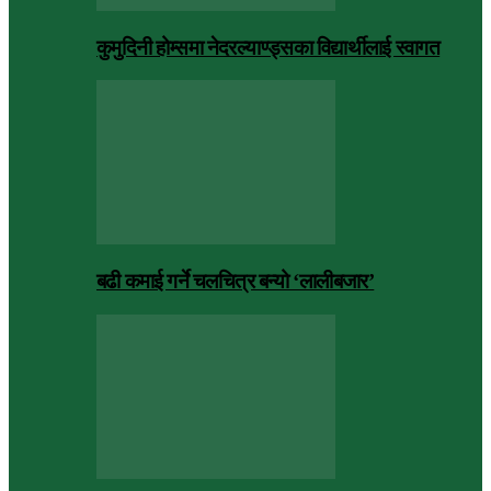
कुमुदिनी होम्समा नेदरल्याण्ड्सका विद्यार्थीलाई स्वागत
बढी कमाई गर्ने चलचित्र बन्यो ‘लालीबजार’