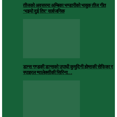
तीजको अवसरमा अम्बिका भण्डारीको भावुक तीज गीत
‘भइयो दुई तिर’ सार्वजनिक
डान्स गण्डकी डान्सको उपाधी कुमुदिनी होम्सकी सेफिका र
स्पाइरल ग्यालेक्सीकी सिरिना…