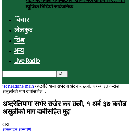
गीतकार नेपाल रानाभाटको ‘सायद मैले सकिनँ कि…’ को
म्युजिक भिडियो सार्वजनिक
विचार
खेलकुद
विश्व
अन्य
Live Radio
घर
headline main
अष्ट्रेलियामा सर्भर राखेर कर छली, १ अर्ब ३७ करोड
असुलीको माग दाबीसहित...
अष्ट्रेलियामा सर्भर राखेर कर छली, १ अर्ब ३७ करोड
असुलीको माग दाबीसहित मुद्दा
द्वारा
अनलाइन अन्नपूर्ण