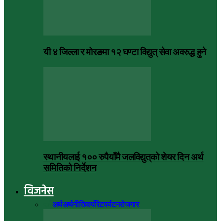
यी ४ जिल्ला र मोरङमा १२ घण्टा विद्युत् सेवा अवरुद्ध हुने
स्थानीयलाई १०० रुपैयाँमै जलविद्युत्‌को शेयर दिन अर्थ
समितिको निर्देशन
विजनेस
सबै
अर्थ
अर्थनीति
कर्पोरेट
पर्यटन
रोजगार