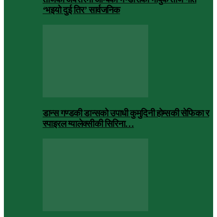
‘भइयो दुई तिर’ सार्वजनिक
डान्स गण्डकी डान्सको उपाधी कुमुदिनी होम्सकी सेफिका र
स्पाइरल ग्यालेक्सीकी सिरिना…