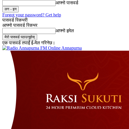
आफ्नो पासवर्ड
Forgot your password? Get help
पासवर्ड रिकभरी
आफ्नो पासवर्ड रिकभर
आफ्नो इमेल
एक पासवर्ड तपाईं ई-मेल गरिनेछ।
Online Annapurna