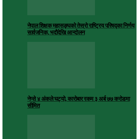
नेपाल शिक्षक महासङ्घको तेस्रो राष्ट्रिय परिषद्का निर्णय
सार्वजनिक, भदाैदेखि आन्दाेलन
नेप्से ४ अंकले घट्यो, कारोबार रकम ३ अर्ब ७७ करोडमा
सीमित