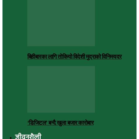
बिहीबारका लागि तोकियो विदेशी मुद्राको विनिमयदर
‘डिजिटल’ बन्दै खुला बजार कारोबार
जीवनशैली