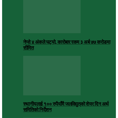
नेप्से ४ अंकले घट्यो, कारोबार रकम ३ अर्ब ७७ करोडमा
सीमित
स्थानीयलाई १०० रुपैयाँमै जलविद्युत्‌को शेयर दिन अर्थ
समितिको निर्देशन