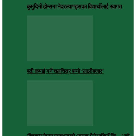
कुमुदिनी होम्समा नेदरल्याण्ड्सका विद्यार्थीलाई स्वागत
बढी कमाई गर्ने चलचित्र बन्यो ‘लालीबजार’