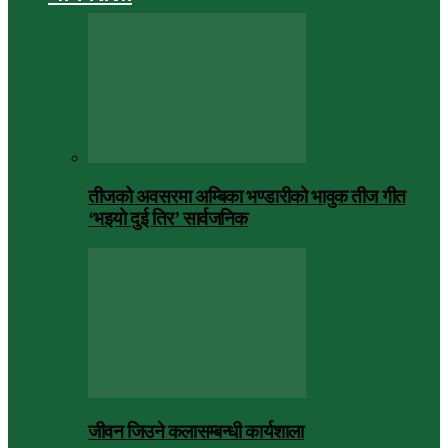
तीजको अवसरमा अम्बिका भण्डारीको भावुक तीज गीत
‘भइयो दुई तिर’ सार्वजनिक
जीवन जिउने कलासम्बन्धी कार्यशाला