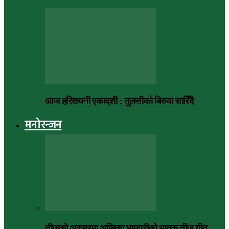
आज हरिशयनी एकादशी : तुलसीको बिरुवा सारिँदै
मनोरन्जन
तीजको अवसरमा अम्बिका भण्डारीको भावुक तीज गीत