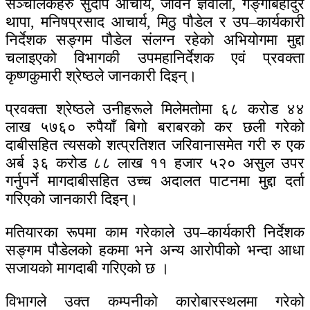
सञ्चालकहरु सुदीप आचार्य, जीवन ज्ञवाली, गङ्गाबहादुर
थापा, मनिषप्रसाद आचार्य, मिठु पौडेल र उप–कार्यकारी
निर्देशक सङ्गम पौडेल संलग्न रहेको अभियोगमा मुद्दा
चलाइएको विभागकी उपमहानिर्देशक एवं प्रवक्ता
कृष्णकुमारी श्रेष्ठले जानकारी दिइन्।
प्रवक्ता श्रेष्ठले उनीहरूले मिलेमतोमा ६८ करोड ४४
लाख ५७६० रुपैयाँ बिगो बराबरको कर छली गरेको
दाबीसहित त्यसको शत्प्रतिशत जरिवानासमेत गरी रु एक
अर्ब ३६ करोड ८८ लाख ११ हजार ५२० असुल उपर
गर्नुपर्ने मागदाबीसहित उच्च अदालत पाटनमा मुद्दा दर्ता
गरिएको जानकारी दिइन्।
मतियारका रूपमा काम गरेकाले उप–कार्यकारी निर्देशक
सङ्गम पौडेलको हकमा भने अन्य आरोपीको भन्दा आधा
सजायको मागदाबी गरिएको छ ।
विभागले उक्त कम्पनीको कारोबारस्थलमा गरेको