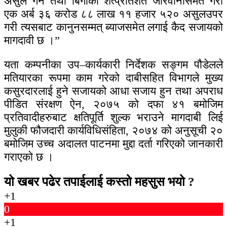
असुल गर्ने तथा बिगोको शत्प्रतिशत जरिवानासमेत गरी
एक अर्ब ३६ करोड ८८ लाख ११ हजार ५२० असुलउपर
गरी त्यसबाट कानुनसम्मत् ब्याजसमेत लगाई कैद सजायको
मागदावी छ ।”
यता कम्पनीका उप–कार्यकारी निर्देशक सङ्गम पौडेलले
मतियारका रूपमा काम गरेको दाबीसहित विभागले मुख्य
कसुरदारलाई हुने सजायको आधा सजाय हुन तथा अपराध
पीडित संरक्षण ऐन, २०७५ को दफा ४१ बमोजिम
प्रतिवादीहरुबाट क्षतिपूर्ति शुल्क भराउने मागदाबी लिई
मुलुकी फौजदारी कार्यविधिसंहिता, २०७४ को अनुसूची २०
बमोजिम उच्च अदालत पाटनमा मुद्दा दर्ता गरिएको जानकारी
गराएको छ ।
यो खबर पढेर तपाईलाई कस्तो महसुस भयो ?
+1
0
+1