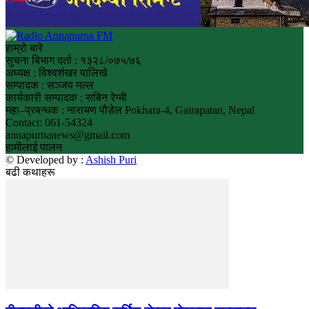
हाम्रो बारे
सुचना बिभाग दर्ता : १३२८/०७५/७६
अध्यक्ष : विश्वशंखर पालिखे
सम्पादक : सञ्जय मल्ल
कार्यकारी सम्पादक : सबिन रेग्मी
महा–प्रबन्धक : नारायण पौडेल Pokhara-4, Gairapatan, Nepal
Contact: 061-54324
annapurnanews@gmail.com
हामीलाई पालन
© Developed by :
Ashish Puri
बढी कथाहरू