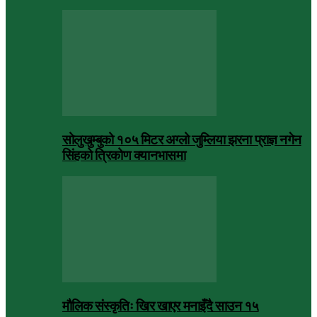
सोलुखुम्बुको १०५ मिटर अग्लो जुम्लिया झरना प्राज्ञ नगेन
सिंहको त्रिकोण क्यानभासमा
मौलिक संस्कृतिः खिर खाएर मनाइँदै साउन १५