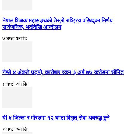
नेपाल शिक्षक महासङ्घको तेस्रो राष्ट्रिय परिषद्का निर्णय
सार्वजनिक, भदाैदेखि आन्दाेलन
७ घण्टा अगाडि
नेप्से ४ अंकले घट्यो, कारोबार रकम ३ अर्ब ७७ करोडमा सीमित
८ घण्टा अगाडि
यी ४ जिल्ला र मोरङमा १२ घण्टा विद्युत् सेवा अवरुद्ध हुने
९ घण्टा अगाडि