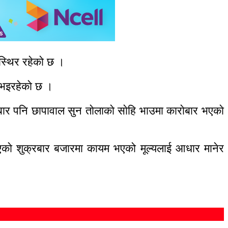
 स्थिर रहेकाे छ ।
 भइरहेकाे छ ।
पनि छापावाल सुन ताेलाकाे साेहि भाउमा काराेबार भएकाे
। गएकाे शुक्रबार बजारमा कायम भएको मूल्यलाई आधार मानेर