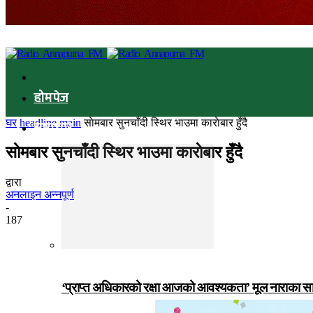
होमपेज
घर
headline main
साेमबार सुनचाँदी स्थिर भाउमा काराेबार हुँदै
समाचार
साेमबार सुनचाँदी स्थिर भाउमा काराेबार हुँदै
द्वारा
अनलाइन अन्नपूर्ण
-
187
‘प्राप्त अधिकारको रक्षा आजको आवश्यकता’ मूल नाराका