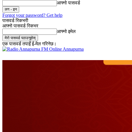
आफ्नो पासवर्ड
Forgot your password? Get help
पासवर्ड रिकभरी
आफ्नो पासवर्ड रिकभर
आफ्नो इमेल
एक पासवर्ड तपाईं ई-मेल गरिनेछ।
Online Annapurna