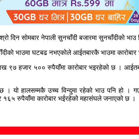
ेश्राे दिन साेमबार नेपाली सुनचाँदी बजारमा सुनचाँदीकाे भाउ
चाँदीकाे भाउमा घटबढ नभएकाेले आईतबारकै भाउमा काराेबार
ाख ९७ हजार ५०० रुपैयाँमा कारोबार भइरहेको छ । आईतबार 
 छ । याे हालसम्मकै उच्च विन्दुमा रहेकाे भाउ पनि हाे 
ार १६५ रुपैयाँमा कारोबार भईरहेको महासंघले जनाएकाे छ ।