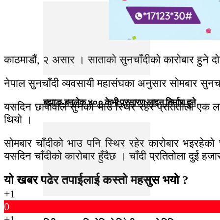
काठमाडौं, २ असार । साताकाे सुनचाँदीकाे काराेबार हुने दा
नेपाल सुनचाँदी व्यवसायी महासंघका अनुसार साेमबार सुन
बझाङ-बनलेक ४०० केभी प्रसारण लाइन निर्माण हुने
यसदिन छापावाल सुनकाे भाउ स्थिर रहेर प्रतितोला एक ल
थियाे ।
साेमबार चाँदीको भाउ पनि स्थिर रहेर काराेबार भइरहेकाे
यसदिन चाँदीको कारोबार हुँदैछ । चाँदी प्रतितोला दुई हज
यो खबर पढेर तपाईलाई कस्तो महसुस भयो ?
+1
0
+1