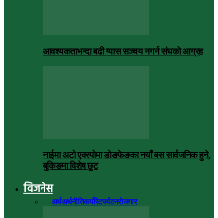
आवश्यकताभन्दा बढी ग्यास सञ्चय नगर्न संघकाे आग्रह
नाईमा अटो एक्स्पोमा डोङफेङका नयाँ बस सार्वजनिक हुने,
बुकिङमा विशेष छुट
विजनेस
सबै
अर्थ
अर्थनीति
कर्पोरेट
पर्यटन
रोजगार