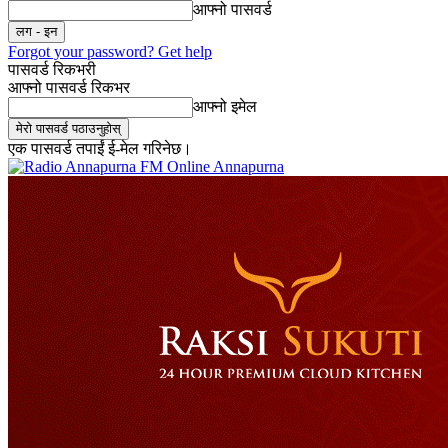
आफ्नो पासवर्ड
Forgot your password? Get help
पासवर्ड रिकभरी
आफ्नो पासवर्ड रिकभर
आफ्नो इमेल
एक पासवर्ड तपाईं ई-मेल गरिनेछ।
Online Annapurna