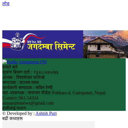
लोड
हाम्रो बारे
सुचना बिभाग दर्ता : १३२८/०७५/७६
अध्यक्ष : विश्वशंखर पालिखे
सम्पादक : सञ्जय मल्ल
कार्यकारी सम्पादक : सबिन रेग्मी
महा–प्रबन्धक : नारायण पौडेल Pokhara-4, Gairapatan, Nepal
Contact: 061-54324
annapurnanews@gmail.com
हामीलाई पालन
© Developed by :
Ashish Puri
बढी कथाहरू