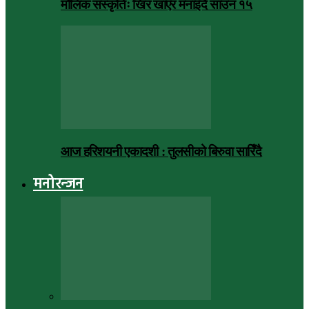
मौलिक संस्कृतिः खिर खाएर मनाइँदै साउन १५
आज हरिशयनी एकादशी : तुलसीको बिरुवा सारिँदै
मनोरन्जन