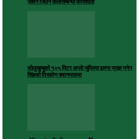
जीवन जिउने कलासम्बन्धी कार्यशाला
सोलुखुम्बुको १०५ मिटर अग्लो जुम्लिया झरना प्राज्ञ नगेन
सिंहको त्रिकोण क्यानभासमा