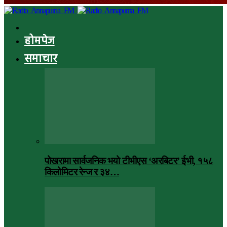
होमपेज
समाचार
पोखरामा सार्वजनिक भयो टीभीएस ‘अरबिटर’ ईभी, १५८
किलोमिटर रेन्ज र ३४…