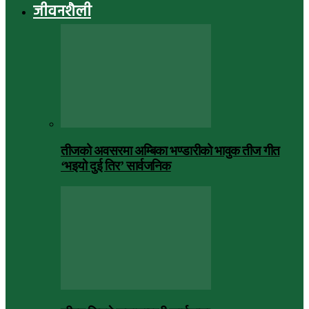
जीवनशैली
तीजको अवसरमा अम्बिका भण्डारीको भावुक तीज गीत
‘भइयो दुई तिर’ सार्वजनिक