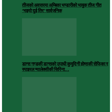
तीजको अवसरमा अम्बिका भण्डारीको भावुक तीज गीत
‘भइयो दुई तिर’ सार्वजनिक
डान्स गण्डकी डान्सको उपाधी कुमुदिनी होम्सकी सेफिका र
स्पाइरल ग्यालेक्सीकी सिरिना…