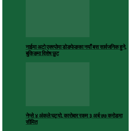
नाईमा अटो एक्स्पोमा डोङफेङका नयाँ बस सार्वजनिक हुने,
बुकिङमा विशेष छुट
नेप्से ४ अंकले घट्यो, कारोबार रकम ३ अर्ब ७७ करोडमा
सीमित