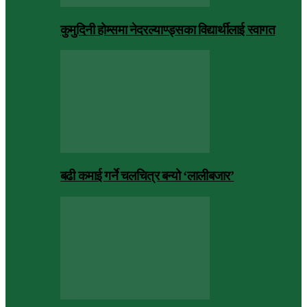
कुमुदिनी होम्समा नेदरल्याण्ड्सका विद्यार्थीलाई स्वागत
बढी कमाई गर्ने चलचित्र बन्यो ‘लालीबजार’