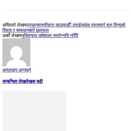
अघिल्लो लेखमा
प्रधानमन्त्रीद्वारा काठमाडौँ–तराई/मधेस द्रुतमार्ग सुरु विन्दुको
विवाद र समाधानबारे छलफल
अर्को लेखमा
मुक्तिनाथ धर्मशाला स्तरोन्नति गरिँदै
अनलाइन अन्नपूर्ण
सम्बन्धित लेख
लेखक बढी