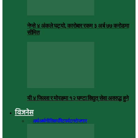
नेप्से ४ अंकले घट्यो, कारोबार रकम ३ अर्ब ७७ करोडमा
सीमित
यी ४ जिल्ला र मोरङमा १२ घण्टा विद्युत् सेवा अवरुद्ध हुने
विजनेस
सबै
अर्थ
अर्थनीति
कर्पोरेट
पर्यटन
रोजगार