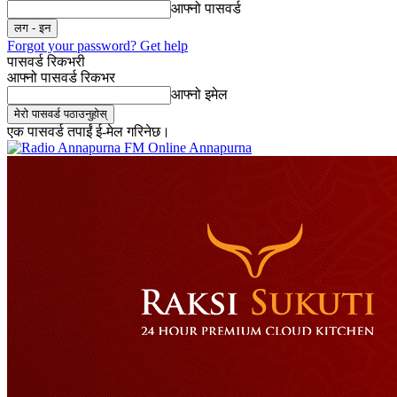
आफ्नो पासवर्ड
Forgot your password? Get help
पासवर्ड रिकभरी
आफ्नो पासवर्ड रिकभर
आफ्नो इमेल
एक पासवर्ड तपाईं ई-मेल गरिनेछ।
Online Annapurna