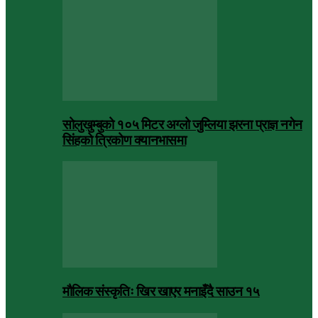
सोलुखुम्बुको १०५ मिटर अग्लो जुम्लिया झरना प्राज्ञ नगेन
सिंहको त्रिकोण क्यानभासमा
मौलिक संस्कृतिः खिर खाएर मनाइँदै साउन १५