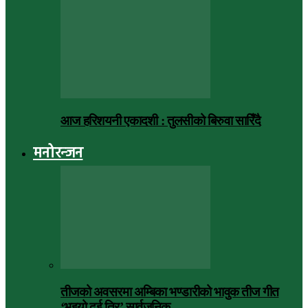
आज हरिशयनी एकादशी : तुलसीको बिरुवा सारिँदै
मनोरन्जन
तीजको अवसरमा अम्बिका भण्डारीको भावुक तीज गीत
‘भइयो दुई तिर’ सार्वजनिक