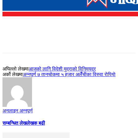
अघिल्लो लेखमा
आजको लागि विदेशी मुद्राको विनिमयदर
अर्को लेखमा
अन्नपूर्ण ७ तानचोकमा ५ हजार अलैँचीका विरुवा राेपियाे
अनलाइन अन्नपूर्ण
सम्बन्धित लेख
लेखक बढी