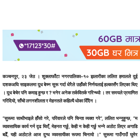
कञ्चनपुर, २३ जेठ । शुक्लाफाँटा नगरपालिका–१० झलारीका ललित हमालले दुई
दशकअघि साइकलमा दूध बेच्न सुरू गर्दा धेरैले उहाँको निर्णयलाई हल्कासँग लिएका थिए
। दूध बेचेर पनि कमाइ हुन्छ र ? भनेर अनेक तर्कवितर्क गरिन्थ्यो । तर समयले प्रमाणित
गरिदियो, साँचो लगनशीलता र मेहनतले कहिल्यै धोका दिँदैन ।
“सुरूमा साथीभाइले हाँसो गरे, परिवारले पनि चिन्ता व्यक्त गरे”, ललित भन्नुहुन्छ, “म
व्यावसायिक कार्य गर्न दृढ थिएँ, मेहनत गर्छु, केही न केही गर्छु भन्ने अठोट लिएर अगाडि
बढेँ, यही अठोटले आज दुग्ध व्यवसायीका रूपमा चिनायो ।” सुरूमा गाउँगाउँ घुमेर