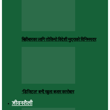
बिहीबारका लागि तोकियो विदेशी मुद्राको विनिमयदर
‘डिजिटल’ बन्दै खुला बजार कारोबार
जीवनशैली