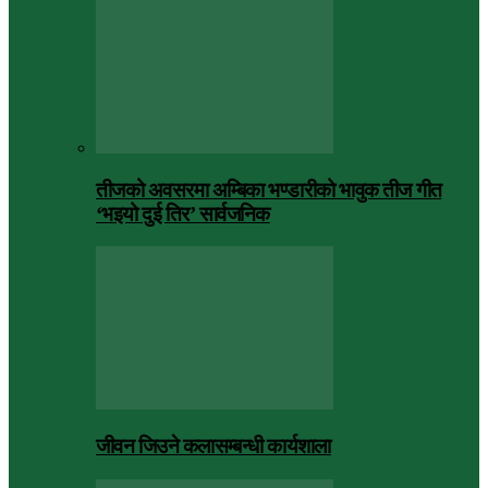
तीजको अवसरमा अम्बिका भण्डारीको भावुक तीज गीत
‘भइयो दुई तिर’ सार्वजनिक
जीवन जिउने कलासम्बन्धी कार्यशाला