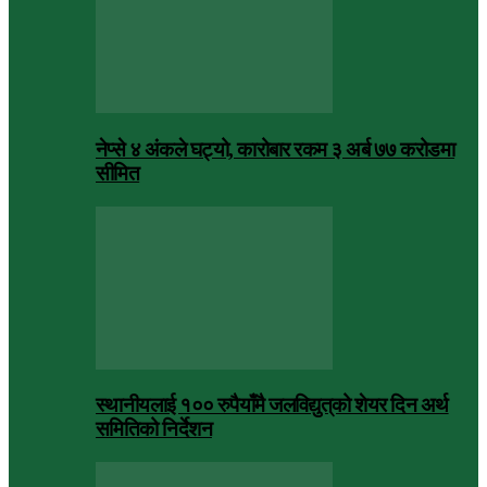
नेप्से ४ अंकले घट्यो, कारोबार रकम ३ अर्ब ७७ करोडमा
सीमित
स्थानीयलाई १०० रुपैयाँमै जलविद्युत्‌को शेयर दिन अर्थ
समितिको निर्देशन