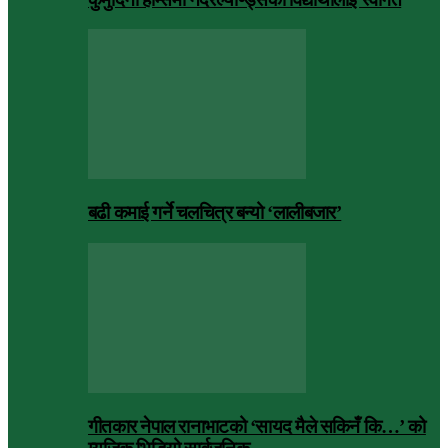
बढी कमाई गर्ने चलचित्र बन्यो ‘लालीबजार’
गीतकार नेपाल रानाभाटको ‘सायद मैले सकिनँ कि…’ को