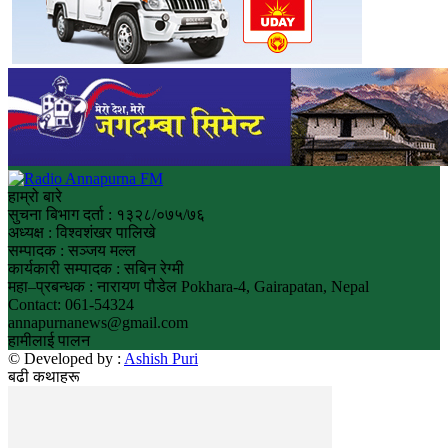
हाम्रो बारे
सुचना बिभाग दर्ता : १३२८/०७५/७६
अध्यक्ष : विश्वशंखर पालिखे
सम्पादक : सञ्जय मल्ल
कार्यकारी सम्पादक : सबिन रेग्मी
महा–प्रबन्धक : नारायण पौडेल Pokhara-4, Gairapatan, Nepal
Contact: 061-54324
annapurnanews@gmail.com
हामीलाई पालन
© Developed by :
Ashish Puri
बढी कथाहरू